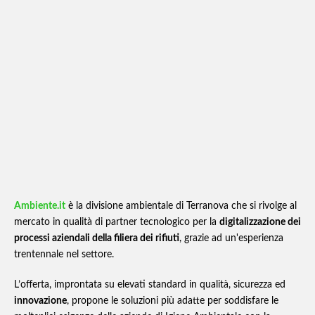
RECAPITO CELLULARE O UFFICIO (DATO UTILIZZATO ESCLUSIVAMENTE
optionalTxt
PER INFORMAZIONI INERENTI L'EVENTO)
ISCRIVITI
Ambiente.it
è la divisione ambientale di Terranova che si rivolge al
mercato in qualità di partner tecnologico per la
digitalizzazione dei
processi aziendali della filiera dei rifiuti
, grazie ad un'esperienza
trentennale nel settore.
L’offerta, improntata su elevati standard in qualità, sicurezza ed
innovazione
, propone le soluzioni più adatte per soddisfare le