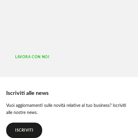
Lavorare in Ambiente.it
Lavorare in Ambiente.it significa contribuire ad uno sviluppo
sostenibile fatto di condivisioni di idee e conoscenze, unione delle
forze e team working per il miglioramento della vita di tutti, nel
rispetto e protezione del pianeta.
LAVORA CON NOI
Iscriviti alle news
Vuoi aggiornamenti sulle novità relative al tuo business? Iscriviti
alle nostre news.
ISCRIVITI