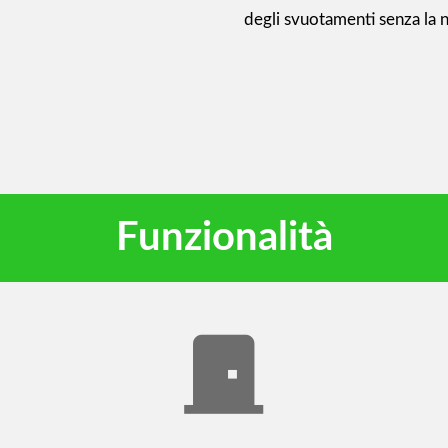
degli svuotamenti senza la n
Funzionalità
door_front