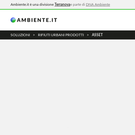
Ambiente.it è una divisione
Terranova
e parte di
DNA Ambiente
SOLUZIONI
>
RIFIUTI URBANI PRODOTTI
>
ASSET
CONTENITORI, PUNTI DI R