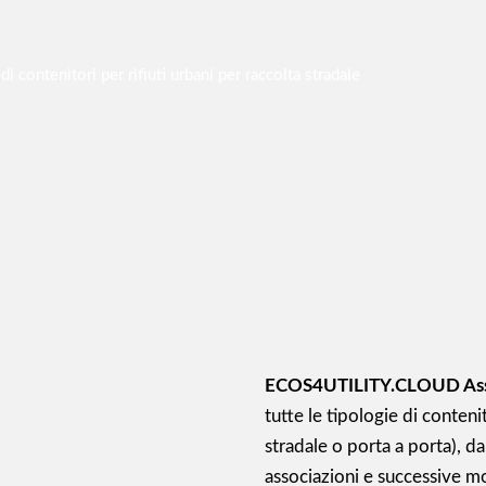
di contenitori per rifiuti urbani per raccolta stradale
ECOS4UTILITY.CLOUD As
tutte le tipologie di contenit
stradale o porta a porta), d
associazioni e successive mo