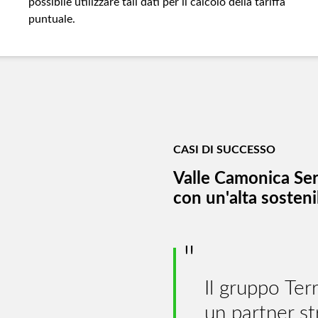
possibile utilizzare tali dati per il calcolo della tariffa
puntuale.
CASI DI SUCCESSO
Valle Camonica Serv
con un'alta sostenib
Il gruppo Te
un partner st