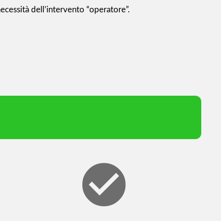
ecessità dell’intervento “operatore”.
check_circle