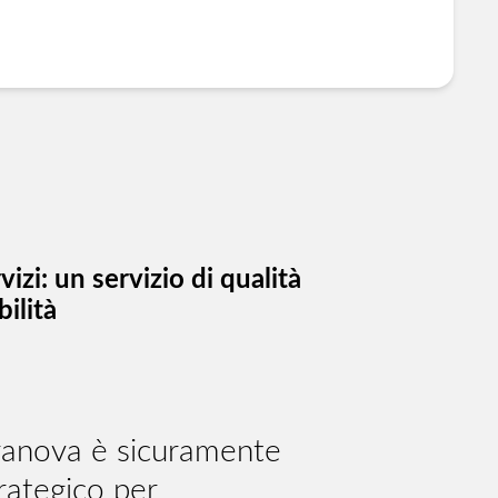
izi: un servizio di qualità
ilità
rranova è sicuramente
rategico per