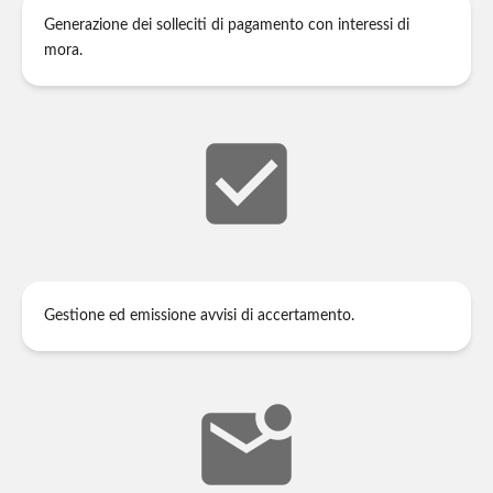
Generazione dei solleciti di pagamento con interessi di
mora.
check_box
Gestione ed emissione avvisi di accertamento.
mark_email_unread