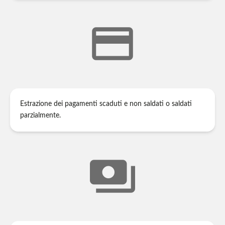
payment
Estrazione dei pagamenti scaduti e non saldati o saldati
parzialmente.
payments