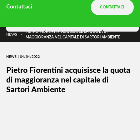
Ambiente.it è una divisione
Terranova
Contattaci
CONTATTACI
e parte di
DNA Ambiente
Soluzioni
Terranova Way
Insights
PIETRO FIORENTINI ACQUISISCE LA QUOTA DI
NEWS
>
MAGGIORANZA NEL CAPITALE DI SARTORI AMBIENTE
NEWS | 04/04/2022
Pietro Fiorentini acquisisce la quota
di maggioranza nel capitale di
Sartori Ambiente