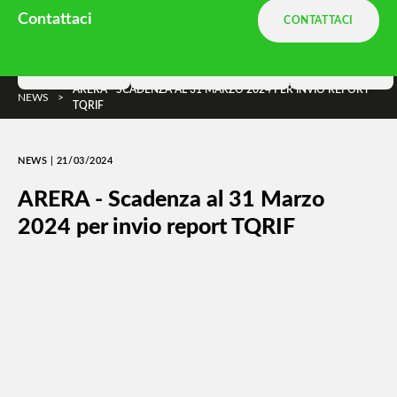
Ambiente.it è una divisione
Terranova
Contattaci
CONTATTACI
e parte di
DNA Ambiente
Soluzioni
Terranova Way
Insights
ARERA - SCADENZA AL 31 MARZO 2024 PER INVIO REPORT
NEWS
>
TQRIF
NEWS | 21/03/2024
ARERA - Scadenza al 31 Marzo
2024 per invio report TQRIF