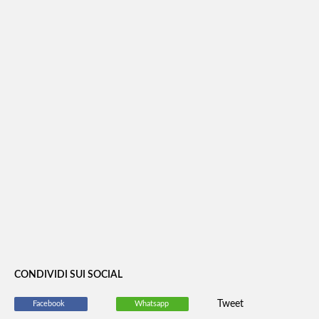
L'ecosistema digitale per la gestione
ambientale: soluzioni integrate per
rivoluzionare la filiera dei rifiuti.
CONDIVIDI SUI SOCIAL
Tweet
Facebook
Whatsapp