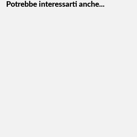
Potrebbe interessarti anche...
TQRIF ARERA, gestisci la reportistica sulla
Qualità con TREG