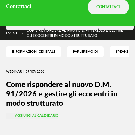
Ambiente.it è una divisione
Terranova
Contattaci
CONTATTACI
e parte di
DNA Ambiente
Soluzioni
Terranova Way
Insights
COME RISPONDERE AL NUOVO D.M. 91/2026 E GESTIRE
EVENTI
>
GLI ECOCENTRI IN MODO STRUTTURATO
INFORMAZIONI GENERALI
PARLEREMO DI
SPEAKER
WEBINAR | 09/07/2026
Come rispondere al nuovo D.M.
91/2026 e gestire gli ecocentri in
modo strutturato
AGGIUNGI AL CALENDARIO