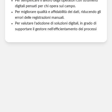
Per semplificare il lavoro degli operatori con strumenti
digitali pensati per chi opera sul campo.
Per migliorare qualità e affidabilità dei dati, riducendo gli
errori delle registrazioni manuali.
Per valutare l’adozione di soluzioni digitali, in grado di
supportare il gestore nell’efficientamento dei processi
Rivivi il webinar| Come rispondere al
nuovo D.M. 91/2026 e gestire gli
ecocentri in modo strutturato
Non hai potuto partecipare oppure vorresti rivedere il webinar
on demand? Compila il form e accedi alla registrazione della
sessione.