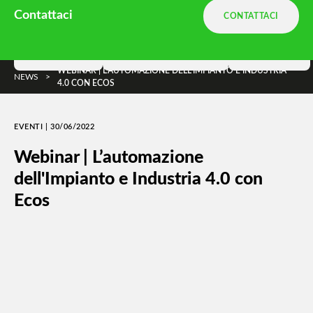
Ambiente.it è una divisione
Terranova
Contattaci
CONTATTACI
e parte di
DNA Ambiente
Soluzioni
Terranova Way
Insights
WEBINAR | L’AUTOMAZIONE DELL'IMPIANTO E INDUSTRIA
NEWS
>
4.0 CON ECOS
EVENTI | 30/06/2022
Webinar | L’automazione
dell'Impianto e Industria 4.0 con
Ecos