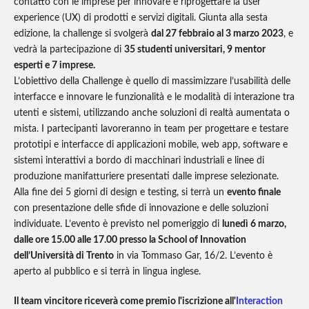
contatto con le imprese per innovare e riprogettare la user
experience (UX) di prodotti e servizi digitali. Giunta alla sesta
edizione, la challenge si svolgerà
dal 27 febbraio al 3 marzo 2023
, e
vedrà la partecipazione di
35 studenti universitari, 9 mentor
esperti e 7 imprese.
L’obiettivo della Challenge è quello di massimizzare l’usabilità delle
interfacce e innovare le funzionalità e le modalità di interazione tra
utenti e sistemi, utilizzando anche soluzioni di realtà aumentata o
mista. I partecipanti lavoreranno in team per progettare e testare
prototipi e interfacce di applicazioni mobile, web app, software e
sistemi interattivi a bordo di macchinari industriali e linee di
produzione manifatturiere presentati dalle imprese selezionate.
Alla fine dei 5 giorni di design e testing, si terrà un
evento finale
con presentazione delle sfide di innovazione e delle soluzioni
individuate. L’evento è previsto nel pomeriggio di
lunedì 6 marzo,
dalle ore 15.00 alle 17.00 presso la School of Innovation
dell’Università di Trento
in via Tommaso Gar, 16/2. L’evento è
aperto al pubblico e si terrà in lingua inglese.
Il team vincitore riceverà come premio l'iscrizione all'
Interaction