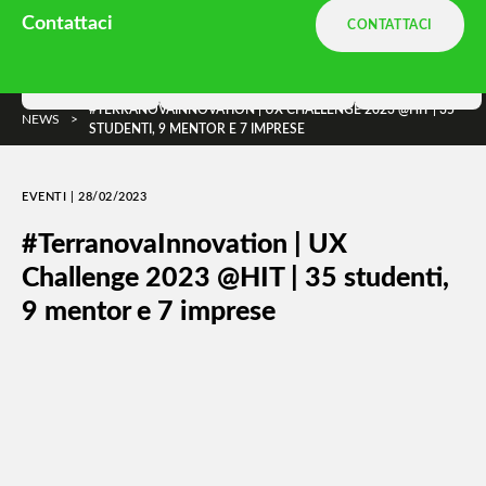
Ambiente.it è una divisione
Terranova
Contattaci
CONTATTACI
e parte di
DNA Ambiente
Soluzioni
Terranova Way
Insights
#TERRANOVAINNOVATION | UX CHALLENGE 2023 @HIT | 35
NEWS
>
STUDENTI, 9 MENTOR E 7 IMPRESE
EVENTI | 28/02/2023
#TerranovaInnovation | UX
Challenge 2023 @HIT | 35 studenti,
9 mentor e 7 imprese