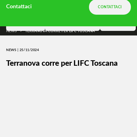
Ambiente.it è una divisione
Terranova
Contattaci
CONTATTACI
e parte di
DNA Ambiente
Soluzioni
Terranova Way
Insights
NEWS
>
TERRANOVA CORRE PER LIFC TOSCANA
NEWS | 25/11/2024
Terranova corre per LIFC Toscana