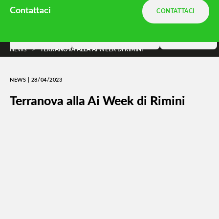
Ambiente.it è una divisione
Terranova
Contattaci
CONTATTACI
e parte di
DNA Ambiente
Soluzioni
Terranova Way
Insights
NEWS
>
TERRANOVA ALLA AI WEEK DI RIMINI
NEWS | 28/04/2023
Terranova alla Ai Week di Rimini