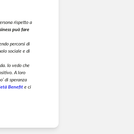
ersona rispetto a
siness può fare
endo percorsi di
olo sociale e di
nda. Io vedo che
itivo. A loro
po’ di speranza
ietà Benefit
e ci