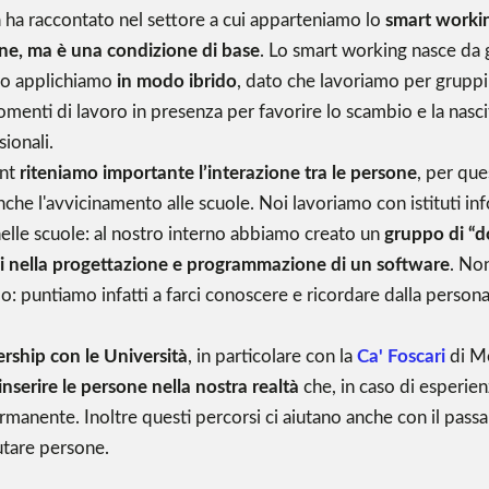
ha raccontato nel settore a cui apparteniamo lo
smart workin
ne, ma è una condizione di base
. Lo smart working nasce da 
 lo applichiamo
in modo ibrido
, dato che lavoriamo per gruppi
enti di lavoro in presenza per favorire lo scambio e la nasci
sionali.
ent
riteniamo importante l’interazione tra le persone
, per qu
che l'avvicinamento alle scuole. Noi lavoriamo con istituti i
nelle scuole: al nostro interno abbiamo creato un
gruppo di “d
azzi nella progettazione e programmazione di un software
. Non
o: puntiamo infatti a farci conoscere e ricordare dalla persona
rship con le Università
, in particolare con la
Ca' Foscari
di Me
 inserire le persone nella nostra realtà
che, in caso di esperien
manente. Inoltre questi percorsi ci aiutano anche con il pass
utare persone.