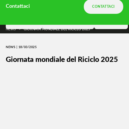
Ambiente.it è una divisione
Terranova
Contattaci
CONTATTACI
e parte di
DNA Ambiente
Soluzioni
Terranova Way
Insights
NEWS
>
GIORNATA MONDIALE DEL RICICLO 2025
NEWS | 18/03/2025
Giornata mondiale del Riciclo 2025