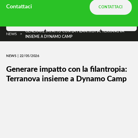
Ambiente.it è una divisione
Terranova
Contattaci
CONTATTACI
e parte di
DNA Ambiente
Soluzioni
Terranova Way
Insights
GENERARE IMPATTO CON LA FILANTROPIA: TERRANOVA
NEWS
>
INSIEME A DYNAMO CAMP
NEWS | 22/05/2026
Generare impatto con la filantropia:
Terranova insieme a Dynamo Camp