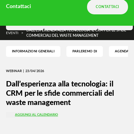
Ambiente.it è una divisione
Terranova
Contattaci
CONTATTACI
e parte di
DNA Ambiente
Soluzioni
Terranova Way
Insights
DALL’ESPERIENZA ALLA TECNOLOGIA: IL CRM PER LE SFIDE
EVENTI
>
COMMERCIALI DEL WASTE MANAGEMENT
INFORMAZIONI GENERALI
PARLEREMO DI
AGENDA
WEBINAR | 23/04/2026
Dall’esperienza alla tecnologia: il
CRM per le sfide commerciali del
waste management
AGGIUNGI AL CALENDARIO