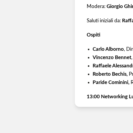
Modera:
Giorgio Ghir
Saluti iniziali da:
Raff
Ospiti
Carlo Alborno
, Di
Vincenzo Bennet
Raffaele Alessand
Roberto Bechis,
P
Paride Cominini,
R
13:00 Networking L