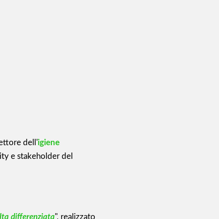
ettore dell'
igiene
lity e stakeholder del
lta differenziata
", realizzato