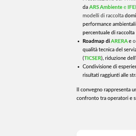
da
ARS Ambiente
e
IFE
modelli di raccolta
domic
performance ambientali e
percentuale di raccolta
Roadmap di
ARERA
e
o
qualità tecnica del serviz
(
TICSER
), riduzione de
Condivisione di esperie
risultati raggiunti alle
Il convegno rappresenta u
confronto tra operatori e 