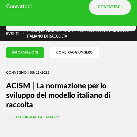
Ambiente.it è una divisione
Terranova
Contattaci
CONTATTACI
e parte di
DNA Ambiente
Soluzioni
Terranova Way
Insights
ACISM | LA NORMAZIONE PER LO SVILUPPO DEL MODELLO
EVENTI
>
ITALIANO DI RACCOLTA
INFORMAZIONI
COME RAGGIUNGERCI
CONVEGNO | 05/11/2025
ACISM | La normazione per lo
sviluppo del modello italiano di
raccolta
AGGIUNGI AL CALENDARIO