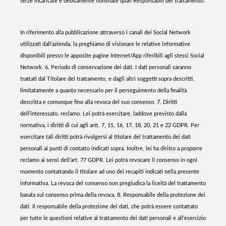
terze incaricate e debitamente nominate quali Responsabili del trattamento.
In riferimento alla pubblicazione attraverso i canali dei Social Network
utilizzati dall’azienda, la preghiamo di visionare le relative informative
disponibili presso le apposite pagine Internet/App riferibili agli stessi Social
Network. 6. Periodo di conservazione dei dati. I dati personali saranno
trattati dal Titolare del trattamento, e dagli altri soggetti sopra descritti,
limitatamente a quanto necessario per il perseguimento della finalità
descritta e comunque fino alla revoca del suo consenso. 7. Diritti
dell’interessato, reclamo. Lei potrà esercitare, laddove previsto dalla
normativa, i diritti di cui agli artt. 7, 15, 16, 17, 18, 20, 21 e 22 GDPR. Per
esercitare tali diritti potrà rivolgersi al titolare del trattamento dei dati
personali ai punti di contatto indicati sopra. Inoltre, lei ha diritto a proporre
reclamo ai sensi dell’art. 77 GDPR. Lei potrà revocare il consenso in ogni
momento contattando il titolare ad uno dei recapiti indicati nella presente
informativa. La revoca del consenso non pregiudica la liceità del trattamento
basata sul consenso prima della revoca. 8. Responsabile della protezione dei
dati. Il responsabile della protezione dei dati, che potrà essere contattato
per tutte le questioni relative al trattamento dei dati personali e all’esercizio