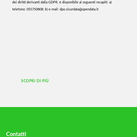
dei diritti derivanti dalla GDPR, è disponibile ai seguenti recapiti: a)
telefono: 055750808; b) e-mail: dpo.sicurdata@opendata.it
L'ecosistema digitale per la gestione
ambientale: soluzioni complete e integrate
per rivoluzionare la filiera dei rifiuti.
SCOPRI DI PIÙ
Contatti