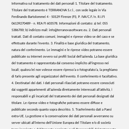
Informativa sul trattamento dei dati personali 1. Titolare del trattamento.
Titolare del trattamento è TERRANOVA S.r.l., con sede legale in Via
Ferdinando Bartolommei 4 - 50129 Firenze (FI), P. IVA/C.F./n. R.I.FI
06139270489 - n. REA FI 603578. Informazioni di contatto: a) tel: 055
5386700; b) indirizzo mail: info@terranovasoftware.eu. 2. Dati personali
trattati. Dati di contatto comuni, immagini e riprese video se del caso e se
effettuate durante l’evento. 3. Finalità e base giuridica del trattamento,
natura del conferimento. Le immagini e le riprese video potranno essere
pubblicate su Internet ovvero sui profili Social dell’azienda. La base giuridica
del trattamento è rappresentata dal consenso implicito all’ingresso nei
locali; qualora lei non volesse essere ripreso/a o fotografato/a, la preghiamo
di farlo presente agli organizzatori dell’evento. Il conferimento è facoltativo.
4. Destinatari dei dati. I dati personali rilasciati potranno essere conosciuti
dai soggetti appartenenti all’azienda direttamente interessati all’attività, i
responsabili e gli incaricati del trattamento dei dati personali designati dal
titolare. Le riprese video e fotografiche potranno essere diffuse e
pubblicate secondo quanto sopra descritto. 5. Trasferimento dati a Paesi
extra-UE. La gestione e la conservazione dei dati personali avverranno su
server ubicati all’interno dell’Unione Europea del Titolare e/o di società